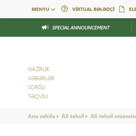
MENYU
VIRTUAL BƏLƏDÇI
EL
SPECIAL ANNOUNCEMENT
NAZİRLİK
XƏBƏRLƏR
SORĞU
TƏQVIM
Ana səhifə
Ali təhsil
Ali təhsil müəssis