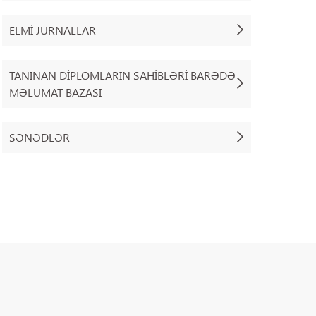
ELMI JURNALLAR
TANINAN DIPLOMLARIN SAHIBLƏRI BARƏDƏ
MƏLUMAT BAZASI
SƏNƏDLƏR