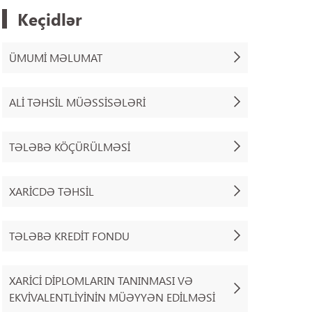
Keçidlər
ÜMUMI MƏLUMAT
ALI TƏHSIL MÜƏSSISƏLƏRI
TƏLƏBƏ KÖÇÜRÜLMƏSI
XARICDƏ TƏHSIL
TƏLƏBƏ KREDIT FONDU
XARICI DIPLOMLARIN TANINMASI VƏ
EKVIVALENTLIYININ MÜƏYYƏN EDILMƏSI