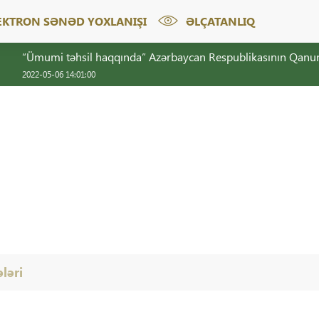
EKTRON SƏNƏD YOXLANIŞI
ƏLÇATANLIQ
“Ümumi təhsil haqqında” Azərbaycan Respublikasının Qanu
2022-05-06 14:01:00
ələri