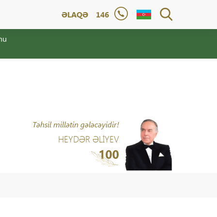
ƏLAQƏ
146
nu
Təhsil millətin gələcəyidir!
HEYDƏR ƏLİYEV