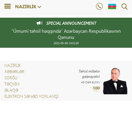
NAZIRLIK
SPECIAL ANNOUNCEMENT
“Ümumi təhsil haqqında” Azərbaycan Respublikasının
Qanunu
2022-05-06 14:01:00
NAZİRLİK
XƏBƏRLƏR
Təhsil millətin
gələcəyidir!
SORĞU
HEYDƏR ƏLİYEV
TƏQVIM
ƏLAQƏ
ELEKTRON SƏNƏD YOXLANIŞI