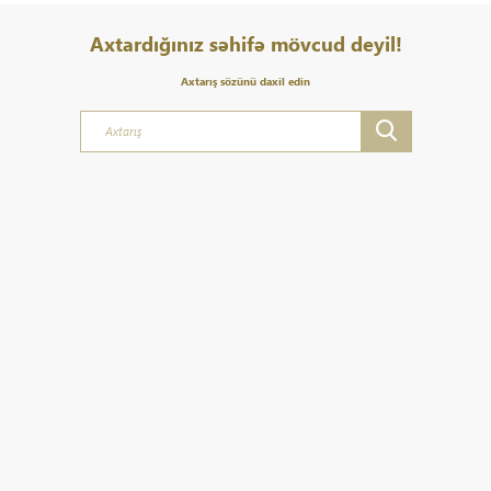
Axtardığınız səhifə mövcud deyil!
Axtarış sözünü daxil edin