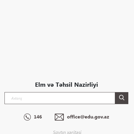
Elm və Təhsil Nazirliyi
146
office@edu.gov.az
Saytın xəritəsi